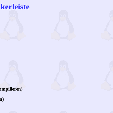
kerleiste
ompilieren)
n)